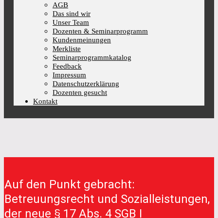
AGB
Das sind wir
Unser Team
Dozenten & Seminarprogramm
Kundenmeinungen
Merkliste
Seminarprogrammkatalog
Feedback
Impressum
Datenschutzerklärung
Dozenten gesucht
Kontakt
Auf den Punkt gebracht:
Betreuungsrecht und Sozialleistungen,
der neue § 17 Abs. 4 SGB I