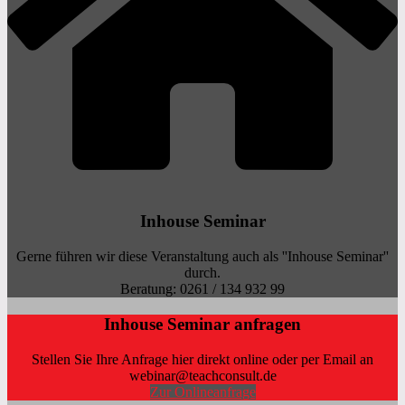
Inhouse Seminar
Gerne führen wir diese Veranstaltung auch als ''Inhouse Seminar''
durch.
Beratung: 0261 / 134 932 99
Inhouse Seminar anfragen
Stellen Sie Ihre Anfrage hier direkt online oder per Email an
webinar@teachconsult.de
Zur Onlineanfrage