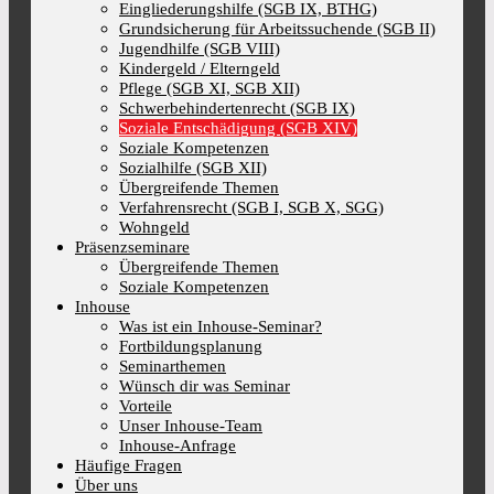
Eingliederungshilfe (SGB IX, BTHG)
Grundsicherung für Arbeitssuchende (SGB II)
Jugendhilfe (SGB VIII)
Kindergeld / Elterngeld
Pflege (SGB XI, SGB XII)
Schwerbehindertenrecht (SGB IX)
Soziale Entschädigung (SGB XIV)
Soziale Kompetenzen
Sozialhilfe (SGB XII)
Übergreifende Themen
Verfahrensrecht (SGB I, SGB X, SGG)
Wohngeld
Präsenzseminare
Übergreifende Themen
Soziale Kompetenzen
Inhouse
Was ist ein Inhouse-Seminar?
Fortbildungsplanung
Seminarthemen
Wünsch dir was Seminar
Vorteile
Unser Inhouse-Team
Inhouse-Anfrage
Häufige Fragen
Über uns