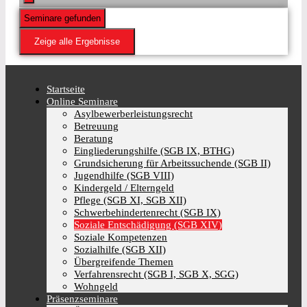
Seminare gefunden
Zeige alle Ergebnisse
Startseite
Online Seminare
Asylbewerberleistungsrecht
Betreuung
Beratung
Eingliederungshilfe (SGB IX, BTHG)
Grundsicherung für Arbeitssuchende (SGB II)
Jugendhilfe (SGB VIII)
Kindergeld / Elterngeld
Pflege (SGB XI, SGB XII)
Schwerbehindertenrecht (SGB IX)
Soziale Entschädigung (SGB XIV)
Soziale Kompetenzen
Sozialhilfe (SGB XII)
Übergreifende Themen
Verfahrensrecht (SGB I, SGB X, SGG)
Wohngeld
Präsenzseminare