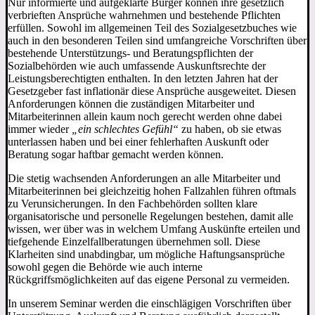
Nur informierte und aufgeklärte Bürger können ihre gesetzlich
verbrieften Ansprüche wahrnehmen und bestehende Pflichten
erfüllen. Sowohl im allgemeinen Teil des Sozialgesetzbuches wie
auch in den besonderen Teilen sind umfangreiche Vorschriften über
bestehende Unterstützungs- und Beratungspflichten der
Sozialbehörden wie auch umfassende Auskunftsrechte der
Leistungsberechtigten enthalten. In den letzten Jahren hat der
Gesetzgeber fast inflationär diese Ansprüche ausgeweitet. Diesen
Anforderungen können die zuständigen Mitarbeiter und
Mitarbeiterinnen allein kaum noch gerecht werden ohne dabei
immer wieder
„ein schlechtes Gefühl“
zu haben, ob sie etwas
unterlassen haben und bei einer fehlerhaften Auskunft oder
Beratung sogar haftbar gemacht werden können.
Die stetig wachsenden Anforderungen an alle Mitarbeiter und
Mitarbeiterinnen bei gleichzeitig hohen Fallzahlen führen oftmals
zu Verunsicherungen. In den Fachbehörden sollten klare
organisatorische und personelle Regelungen bestehen, damit alle
wissen, wer über was in welchem Umfang Auskünfte erteilen und
tiefgehende Einzelfallberatungen übernehmen soll. Diese
Klarheiten sind unabdingbar, um mögliche Haftungsansprüche
sowohl gegen die Behörde wie auch interne
Rückgriffsmöglichkeiten auf das eigene Personal zu vermeiden.
In unserem Seminar werden die einschlägigen Vorschriften über