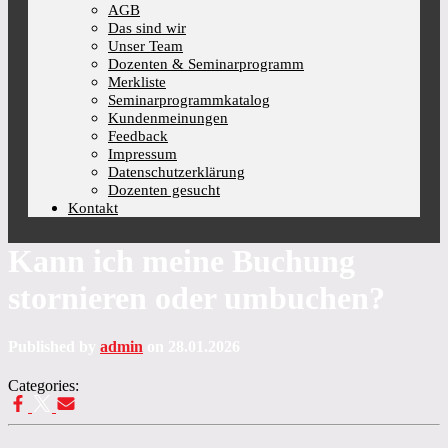
AGB
Das sind wir
Unser Team
Dozenten & Seminarprogramm
Merkliste
Seminarprogrammkatalog
Kundenmeinungen
Feedback
Impressum
Datenschutzerklärung
Dozenten gesucht
Kontakt
Kann ich meine Buchung
stornieren oder umbuchen?
Published by
admin
on
28.01.2026
Categories: