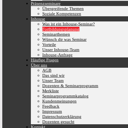
Präsenzseminare
Übergreifende Themen
Soziale Kompetenzen
Inhouse
Was ist ein Inhouse-Seminar?
Fortbildungsplanung
Seminarthemen
Wünsch dir was Seminar
Vorteile
Unser Inhouse-Team
Inhouse-Anfrage
Häufige Fragen
Über uns
AGB
Das sind wir
Unser Team
Dozenten & Seminarprogramm
Merkliste
Seminarprogrammkatalog
Kundenmeinungen
Feedback
Impressum
Datenschutzerklärung
Dozenten gesucht
Kontakt