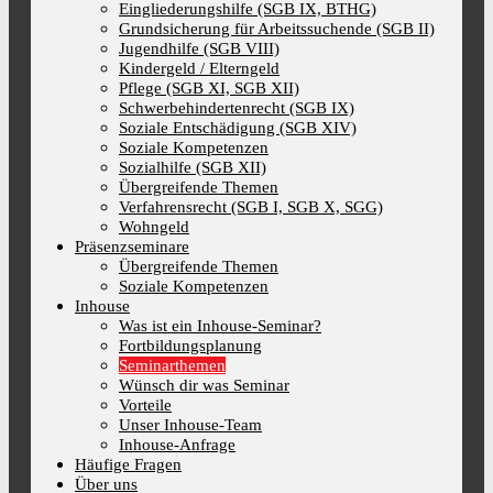
Eingliederungshilfe (SGB IX, BTHG)
Grundsicherung für Arbeitssuchende (SGB II)
Jugendhilfe (SGB VIII)
Kindergeld / Elterngeld
Pflege (SGB XI, SGB XII)
Schwerbehindertenrecht (SGB IX)
Soziale Entschädigung (SGB XIV)
Soziale Kompetenzen
Sozialhilfe (SGB XII)
Übergreifende Themen
Verfahrensrecht (SGB I, SGB X, SGG)
Wohngeld
Präsenzseminare
Übergreifende Themen
Soziale Kompetenzen
Inhouse
Was ist ein Inhouse-Seminar?
Fortbildungsplanung
Seminarthemen
Wünsch dir was Seminar
Vorteile
Unser Inhouse-Team
Inhouse-Anfrage
Häufige Fragen
Über uns