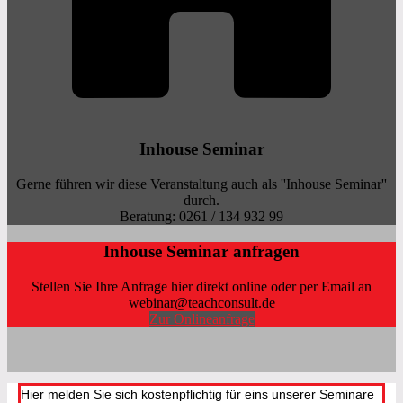
Inhouse Seminar
Gerne führen wir diese Veranstaltung auch als ''Inhouse Seminar''
durch.
Beratung: 0261 / 134 932 99
Inhouse Seminar anfragen
Stellen Sie Ihre Anfrage hier direkt online oder per Email an
webinar@teachconsult.de
Zur Onlineanfrage
Hier melden Sie sich kostenpflichtig für eins unserer Seminare