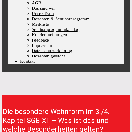
AGB
Das sind wir
Unser Team
Dozenten & Seminarprogramm
Merkliste
Seminarprogrammkatalog
Kundenmeinungen
Feedback
Impressum
Datenschutzerklärung
Dozenten gesucht
Kontakt
Die besondere Wohnform im 3./4.
Kapitel SGB XII – Was ist das und
welche Besonderheiten gelten?