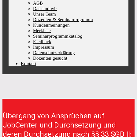
AGB
Das sind wir
Unser Team
Dozenten & Seminarprogramm
Kundenmeinungen
Merkliste
Seminarprogrammkatalog
Feedback
Impressum
Datenschutzerklärung
Dozenten gesucht
Kontakt
Übergang von Ansprüchen auf
JobCenter und Durchsetzung und
deren Durchsetzung nach §§ 33 SGB II;