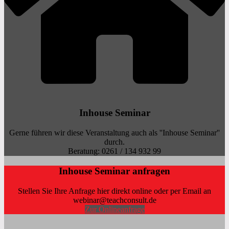
Inhouse Seminar
Gerne führen wir diese Veranstaltung auch als ''Inhouse Seminar''
durch.
Beratung: 0261 / 134 932 99
Inhouse Seminar anfragen
Stellen Sie Ihre Anfrage hier direkt online oder per Email an
webinar@teachconsult.de
Zur Onlineanfrage